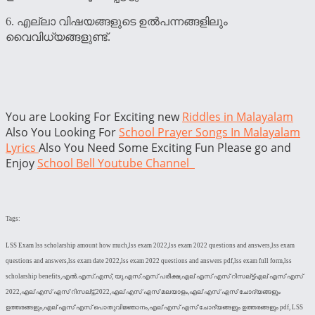
6. എല്ലാ വിഷയങ്ങളുടെ ഉല്‍പന്നങ്ങളിലും
വൈവിധ്യങ്ങളുണ്ട്.
You are Looking For Exciting new
Riddles in Malayalam
Also You Looking For
School Prayer Songs In Malayalam
Lyrics
Also You Need Some Exciting Fun Please go and
Enjoy
School Bell Youtube Channel
Tags:
LSS Exam lss scholarship amount how much,lss exam 2022,lss exam 2022 questions and answers,lss exam
questions and answers,lss exam date 2022,lss exam 2022 questions and answers pdf,lss exam full form,lss
scholarship benefits,എൽ.എസ്.എസ്, യു.എസ്.എസ് പരീക്ഷ,എല് എസ് എസ് റിസല്ട്ട്എല് എസ് എസ്
2022,എല് എസ് എസ് റിസല്ട്ട്,2022,എല് എസ് എസ് മലയാളം,എല് എസ് എസ് ചോദ്യങ്ങളും
ഉത്തരങ്ങളും,എല് എസ് എസ് പൊതുവിജ്ഞാനം,എല് എസ് എസ് ചോദ്യങ്ങളും ഉത്തരങ്ങളും pdf, LSS