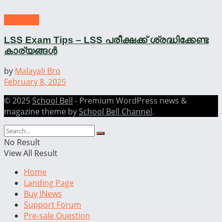
LSS Exam
LSS Exam Tips – LSS പരീക്ഷക്ക് ശ്രദ്ധിക്കേണ്ട
കാര്യങ്ങൾ
by
Malayali Bro
February 8, 2025
© 2025
School Bell
- Premium WordPress news &
magazine theme by
School Bell Channel
.
No Result
View All Result
Home
Landing Page
Buy JNews
Support Forum
Pre-sale Question