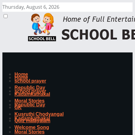
Thursday, August 6, 2026
Home
Home
school prayer
Republic Day
school prayer
Kadamkathakal
Moral Stories
Republic Day
GK
Kusruthi Chodyangal
Kadamkathakal
Quiz malayalam
Welcome Song
Moral Stories