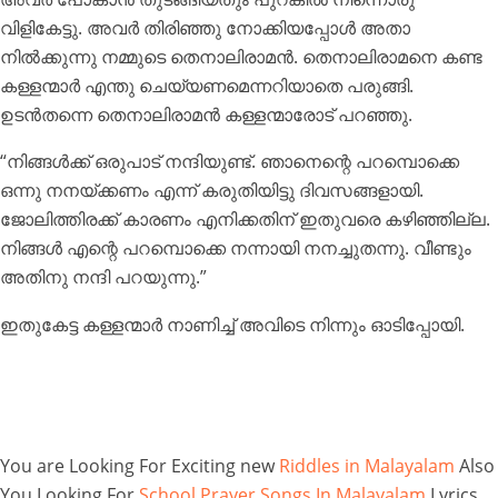
വിളികേട്ടു. അവർ തിരിഞ്ഞു നോക്കിയപ്പോൾ അതാ
നിൽക്കുന്നു നമ്മുടെ തെനാലിരാമൻ. തെനാലിരാമനെ കണ്ട
കള്ളന്മാർ എന്തു ചെയ്യണമെന്നറിയാതെ പരുങ്ങി.
ഉടൻതന്നെ തെനാലിരാമൻ കള്ളന്മാരോട് പറഞ്ഞു.
“നിങ്ങൾക്ക് ഒരുപാട് നന്ദിയുണ്ട്. ഞാനെന്റെ പറമ്പൊക്കെ
ഒന്നു നനയ്ക്കണം എന്ന് കരുതിയിട്ടു ദിവസങ്ങളായി.
ജോലിത്തിരക്ക് കാരണം എനിക്കതിന് ഇതുവരെ കഴിഞ്ഞില്ല.
നിങ്ങൾ എന്റെ പറമ്പൊക്കെ നന്നായി നനച്ചുതന്നു. വീണ്ടും
അതിനു നന്ദി പറയുന്നു.”
ഇതുകേട്ട കള്ളന്മാർ നാണിച്ച് അവിടെ നിന്നും ഓടിപ്പോയി.
You are Looking For Exciting new
Riddles in Malayalam
Also
You Looking For
School Prayer Songs In Malayalam
Lyrics