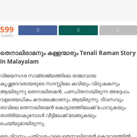
599
SHARES
തെനാലിരാമനും കള്ളന്മാരും Tenali Raman Story
In Malayalam
വിജയനഗര സാമ്രാജ്യത്തിലെ രാജാവായ
കൃഷ്ണദേവരായരുടെ സദസ്സിലെ കവിയും വിദൂഷകനും
ആയിരുന്നു തെനാലിരാമൻ. പണ്ഡിതനായിരുന്ന അദ്ദേഹം
വളരെയധികം കൗശലക്കാരനും ആയിരുന്നു. ദിവസവും
രാവിലെ തെനാലിരാമൻ കൊട്ടാരത്തിലേക്ക് പോവുകയും
രാത്രിയാകുമ്പോൾ വീട്ടിലേക്ക് മടങ്ങുകയും
ചെയ്യുമായിരുന്നു.
ഒരു ദിവസം പതിവുപോലെ തെനാലിരാമൻ കൊട്ടാരത്തിൽ