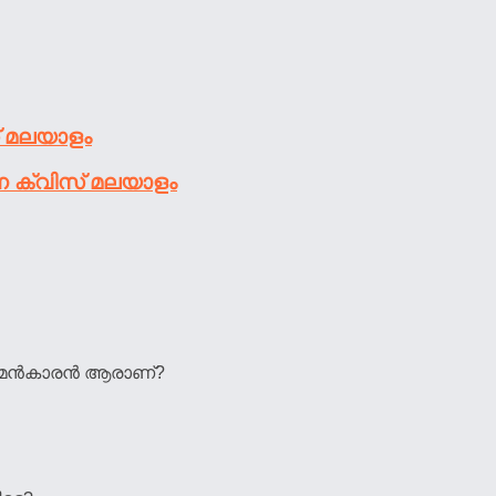
് മലയാളം
ന ക്വിസ് മലയാളം
 ജർമ്മൻകാരൻ ആരാണ്?