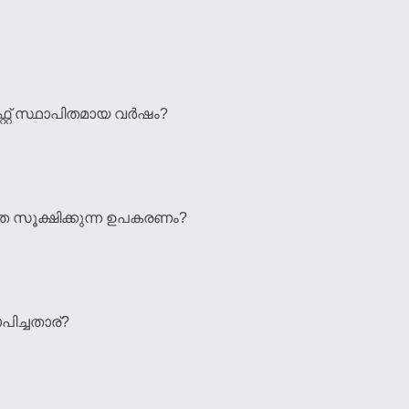
റ് സ്ഥാപിതമായ വര്‍ഷം?
ാതെ സൂക്ഷിക്കുന്ന ഉപകരണം?
ിച്ചതാര്?