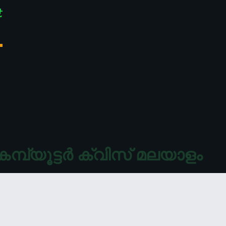
കമ്പ്യൂട്ടർ ക്വിസ് മലയാളം