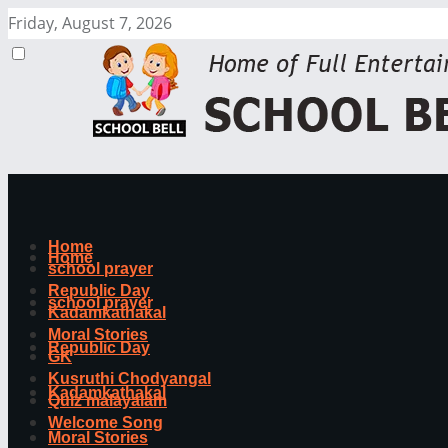
Friday, August 7, 2026
Home
Home
school prayer
Republic Day
school prayer
Kadamkathakal
Moral Stories
Republic Day
GK
Kusruthi Chodyangal
Kadamkathakal
Quiz malayalam
Welcome Song
Moral Stories