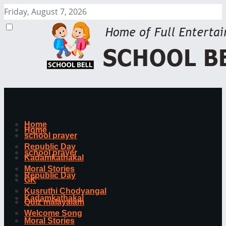
Friday, August 7, 2026
Home
Home
school prayer
Republic Day
school prayer
Kadamkathakal
Moral Stories
Republic Day
GK
Kusruthi Chodyangal
Kadamkathakal
Quiz malayalam
Welcome Song
Moral Stories