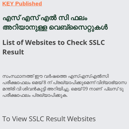
KEY Published
എസ് എസ് എൽ സി ഫലം
അറിയാനുള്ള വെബ്സൈറ്റുകൾ
List of Websites to Check SSLC
Result
സംസ്ഥാനത്ത് ഈ വർഷത്തെ എസ്എസ്എൽസി
പരീക്ഷാഫലം മെയ് 8 ന് പ്രഖ്യാപിക്കുമെന്ന് വിദ്യാഭ്യാസ
മന്ത്രി വി ശിവൻകുട്ടി അറിയിച്ചു. മെയ് 09 നാണ് പ്ലസ് ടു
പരീക്ഷാഫലം പ്രഖ്യാപിക്കുക.
To View SSLC Result Websites