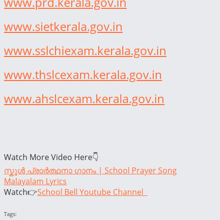
www.prd.kerala.gov.in
www.sietkerala.gov.in
www.sslchiexam.kerala.gov.in
www.thslcexam.kerala.gov.in
www.ahslcexam.kerala.gov.in
Watch More Video Here👇
സ്കൂൾ പ്രാർത്ഥനാ ഗാനം | School Prayer Song
Malayalam Lyrics
Watch👉
School Bell Youtube Channel
Tags: