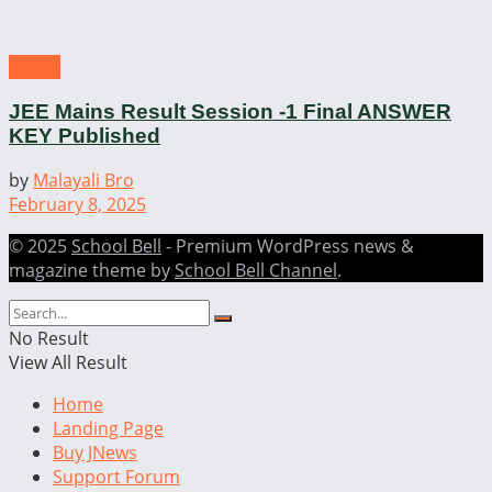
Result
JEE Mains Result Session -1 Final ANSWER
KEY Published
by
Malayali Bro
February 8, 2025
© 2025
School Bell
- Premium WordPress news &
magazine theme by
School Bell Channel
.
No Result
View All Result
Home
Landing Page
Buy JNews
Support Forum