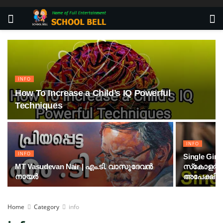
INFO
How To Increase a Child’s IQ Powerful
Techniques
INFO
INFO
Single Girl
MT Vasudevan Nair | എം.ടി. വാസുദേവൻ
സ്‌കോളർഷി
നായർ
അപേക്ഷിക്
Home
Category
info