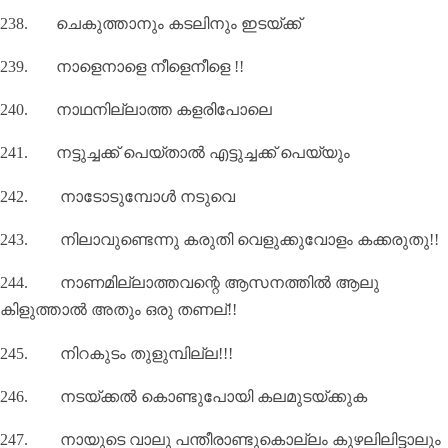
238.
ചെകുത്താനും കടലിനും ഇടയ്‌ക്ക്
239.
നാളെനാളെ നീളെനീളെ !!
240.
നാഥനില്ലാത്ത കളരിപോലെ
241.
നട്ടുച്ചക്ക് പെയ്താൽ എട്ടുച്ചക്ക് പെയ്യും
242.
നാടോടുമ്പോൾ നടുവെ
243.
നിലാവുണ്ടെന്നു കരുതി വെളുക്കുവോളം കക്കരുതു!!
244.
നാണമില്ലാത്തവന്റെ ആസനത്തില്‍ ആലു
കിളുത്താല്‍ അതും ഒരു തണല്!!
245.
നിറകുടം തുളുമ്പില്ല!!!
246.
നടയ്‌ക്കൽ കൊണ്ടുപോയി കലമുടയ്‌ക്കുക
247.
നായുടെ വാലു പന്തീരാണ്ടുകൊല്ലം കുഴലിലിട്ടാലും