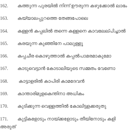
162.
കത്തുന്ന പുരയിൽ നിന്ന് ഊരുന്ന കഴുക്കോൽ ലാഭം
163.
കയ്യാലപ്പുറത്തെ തേങ്ങപോലെ
164.
കള്ളൻ കപ്പലിൽ തന്നെ കള്ളനെ കാവലേല്പിച്ചാൽ
165.
കരയുന്ന കുഞ്ഞിനേ പാലുള്ളൂ
166.
കപ്പചീര കൊഴുത്താൽ കപ്പൽപാമരമാകുമോ
167.
കാടുവെട്ടാൻ കോടാലിയുടെ സമ്മതം വേണോ
168.
കാട്ടാളരിൽ കാപിരി കാമദേവൻ
169.
കാന്താരിമുളകെന്തിനാ അധികം
170.
കുടിക്കുന്ന വെള്ളത്തിൽ കോലിട്ടളക്കരുതു
171.
കുട്ടികളോടും നായ്ക്കളോടും തീയിനോടും കളി
അരുത്