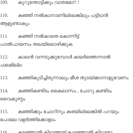
109.
കുറുന്തോട്ടിക്കും വാതമോ!! !
110.
കഞ്ഞി നൽകാനാണില്ലെങ്കിലും പട്ടിടാൻ
ആളുണ്ടാകും
111.
കഞ്ഞി നൽകാതെ കൊന്നിട്ട്
പാൽപായസം
തലയിലൊഴിക്കുക
112.
കാലൻ വന്നടുക്കുമ്പോൾ കയർത്തെന്നാൽ
ഫലമില്ല
113.
കഞ്ഞികുടിച്ചിരുന്നാലും മീശ തുടയ്ക്കാനാളുവേണം
114.
കഞ്ഞികണ്ടിടം കൈലാസം
,
ചോറു കണ്ടിടം
വൈകുണ്ഠം
115.
കഞ്ഞിക്കും ചോറിനും കരയില്ലെങ്കിൽ പറയും
പോലെ വളർത്തിക്കോളാം
116.
കടഞ്ഞാൽ കിട്ടാത്തത് കുടഞ്ഞാൽ കിട്ടുമോ