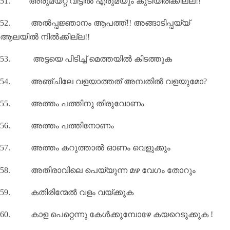
51.
അരുമയറ്റ വീട്ടിൽ എരുമയും കുടിയിരിക്കില്ല!!
52.
അൽപ്പജ്ഞാനം ആപത്ത്!! അങ്ങാടിപ്പയ്യ്
ആലയിൽ നിൽക്കില്ല!!
53.
അട്ടയെ പിടിച്ച് മെത്തയിൽ കിടത്തുക
54.
അഞ്ചിലേ വളയാത്തത് അമ്പതിൽ വളയുമോ
?
55.
അത്തം പത്തിനു തിരുവോണം
56.
അത്തം പത്തിനോണം
57.
അത്തം കറുത്താല്‍ ഓണം വെളുക്കും
58.
അതിരാവിലെ പെയ്യുന്ന മഴ വേഗം തോറും
59.
കതിരിന്മേൽ വളം വയ്‌ക്കുക
60.
കാള പെറ്റെന്നു കേൾക്കുമ്പോഴേ കയറെടുക്കുക !