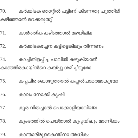
70.
കർക്കിടക ഞാറ്റിൽ പട്ടിണി കിടന്നതു പുത്തിരി
കഴിഞ്ഞാൽ മറക്കരുതു്‌
71.
കാർത്തിക കഴിഞ്ഞാൽ മഴയില്ല
72.
കർക്കിടകച്ചേന കട്ടിട്ടെങ്കിലും തിന്നണം
74.
കാച്ചിതിളപ്പിച്ച പാലിൽ കഴുകിയാൽ
കാഞ്ഞിരകായിൻറെ കയ്പ്പു ശമിച്ചീടുമോ
75.
കപ്പചീര കൊഴുത്താൽ കപ്പൽപാമരമാകുമോ
76.
കാലം നോക്കി കൃഷി
77.
കൂര വിതച്ചാൽ പൊക്കാളിയാവില്ല
78.
കുംഭത്തിൽ പെയ്താൽ കുപ്പയിലും മാണിക്കം
79.
കാന്താരിമുളകെന്തിനാ അധികം