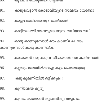
90.
കൂട്ടിലിട്ട വെരുകിനെപ്പോലെ
91.
കാടുവെട്ടാൻ കോടാലിയുടെ സമ്മതം വേണോ
92.
കാട്ടുകോഴിക്കെന്തു സംക്രാന്തി
93.
കാട്ടിലെ തടി
,
തേവരുടെ ആന
,
വലിയടാ വലി
94.
കാടു കാണുമ്പോൾ മരം കാണില്ല
,
മരം
കാണുമ്പോൾ കാടു കാണില്ല.
95.
കാടായൽ ഒരു കടുവ
,
വീടായാൽ ഒരു കാർന്നോർ
96.
കറ്റയും തലയിൽവെച്ചു കളം ചെത്തരുതു
97.
കടുകുമണിയില്‍ ഒളിക്കുക!!
98.
കൂനിന്മേൽ കുരു
99.
കുന്തം പോയാൽ കുടത്തിലും തപ്പണം