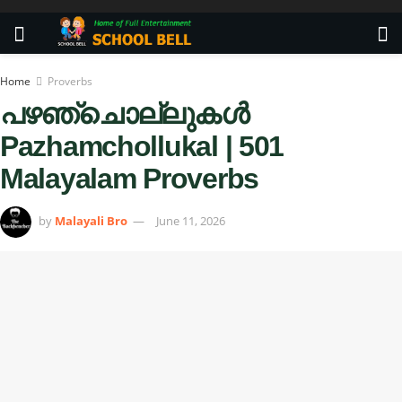
Home
Proverbs
പഴഞ്ചൊല്ലുകള്‍
Pazhamchollukal | 501
Malayalam Proverbs
by
Malayali Bro
June 11, 2026