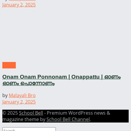
January 2, 2025
Onam
Onam Onam Ponnonam | Onappattu | ഓണം
ഓണം പൊന്നോണം
by
Malayali Bro
January 2, 2025
© 2025
School Bell
- Premium WordPress news &
magazine theme by
School Bell Channel
.