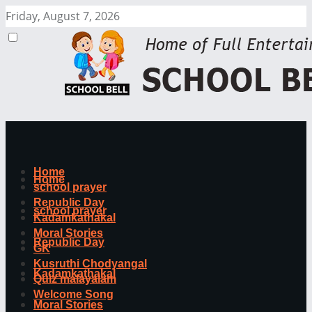
Friday, August 7, 2026
Home
Home
school prayer
Republic Day
school prayer
Kadamkathakal
Moral Stories
Republic Day
GK
Kusruthi Chodyangal
Kadamkathakal
Quiz malayalam
Welcome Song
Moral Stories