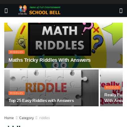
RIDDLES
Maths Tricky Riddles With Answers
RIDDLES
RIDDLES
Really Funn
Top 25 Easy Riddles with Answers
With Answe
Home
Category
riddles